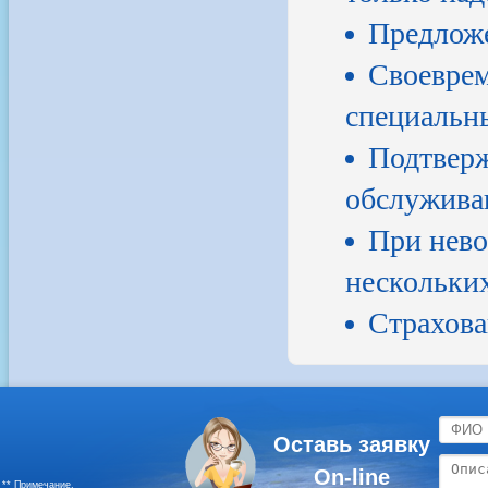
Предложе
Своеврем
специальн
Подтверж
обслуживан
При нево
нескольких
Страхова
Оставь заявку
On-line
** Примечание.