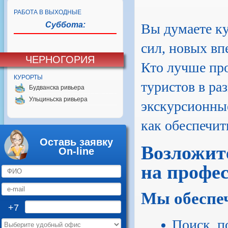
РАБОТА В ВЫХОДНЫЕ
Суббота:
Вы думаете ку
сил, новых вп
ЧЕРНОГОРИЯ
Кто лучше пр
КУРОРТЫ
туристов в ра
Будванска ривьера
Ульциньска ривьера
экскурсионные
как обеспечит
Оставь заявку
Возложите
On-line
на профе
Мы обеспе
+7
Поиск, п