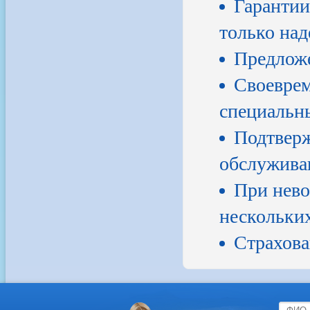
Гарантии
только на
Предложе
Своеврем
специальн
Подтверж
обслуживан
При нево
нескольких
Страхова