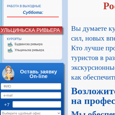
Ро
РАБОТА В ВЫХОДНЫЕ
Суббота:
Вы думаете ку
УЛЬЦИНЬСКА РИВЬЕРА
сил, новых вп
КУРОРТЫ
Будванска ривьера
Кто лучше пр
Ульциньска ривьера
туристов в ра
экскурсионные
Оставь заявку
как обеспечит
On-line
Возложите
на профе
+7
Мы обеспе