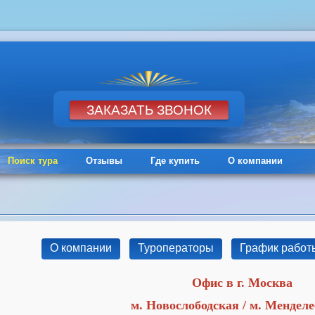
Поиск тура
Отзывы
Где купить
О компании
О компании
Туроператоры
График работ
Офис в г. Москва
м. Новослободская / м. Мендел